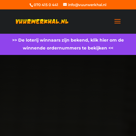
070 415 0 441
info@vuurwerkhal.nl
>> De loterij winnaars zijn bekend, klik hier om de
winnende ordernummers te bekijken <<